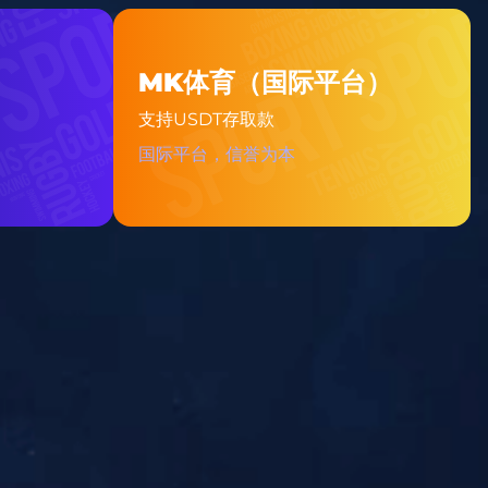
公司新闻
行业资讯
常见问题