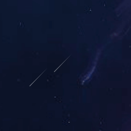
足球直播中
发布时间：2026-07-07