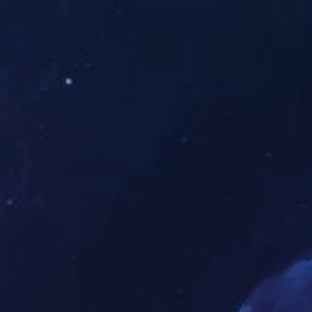
热门推荐
西甲直播技术解析
时间：
2026-06-11
浏览：
424
足球视频中的剪辑技巧与效果
时间：
2026-06-24
浏览：
424
在
线
咨
西甲直播：西班牙足球的文化传···
询
时间：
2026-07-31
浏览：
424
欧冠赛事直播：球迷不可错过的···
时间：
2026-07-18
浏览：
424
常见的五金喷涂的外观检验方法···