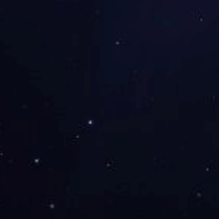
雨燕足球 - 免费高清足球直播视频 - 🧧🧧😄😄
放，从资讯到互动。雨燕足球，让足球更纯粹，让观
友情链接:
产品中心
新闻资讯
钉箱机零件
公司新闻
机械设备零件
行业资讯
夹具治具零件
常见问题
口罩机零件
绕线机零件
医疗机械零件