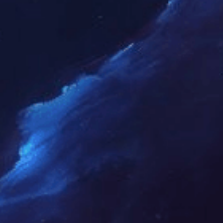
时间：
2025-05-28
浏览：
424
车床件的适用范围
时间：
2025-05-28
浏览：
424