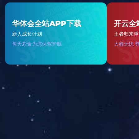
当前位置
>
首页
>
新闻资讯
>
公司新闻