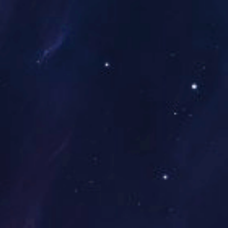
的观众参与度提升方法
 02:04:32 浏览：424次 责任编辑：
admin